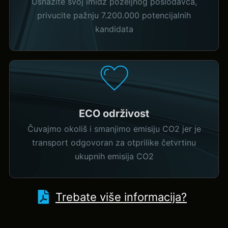
Osnažite svoj imidž poželjnog poslodavca,
privucite pažnju 7.200.000 potencijalnih
kandidata
ECO održivost
Čuvajmo okoliš i smanjimo emisiju CO2 jer je
transport odgovoran za otprilike četvrtinu
ukupnih emisija CO2
Trebate više informacija?