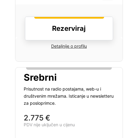
Rezerviraj
Detaljnije o profilu
Srebrni
Prisutnost na radio postajama, web-u i
društvenim mrežama. Isticanje u newsletteru
za posloprimce.
2.775 €
PDV nije uključen u cijenu