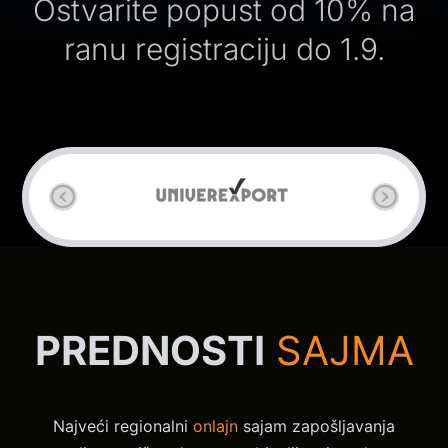
Ostvarite popust od 10% na
ranu registraciju do 1.9.
Previous
Next
PREDNOSTI
SAJMA
Najveći regionalni
onlajn
sajam zapošljavanja