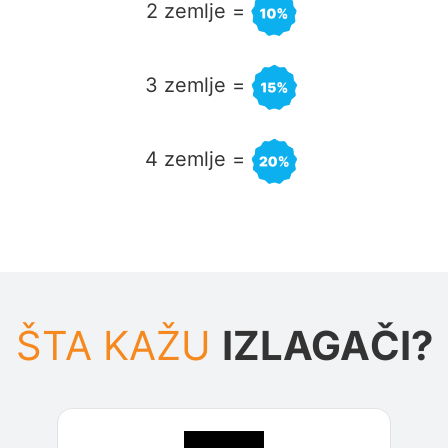
2 zemlje =
3 zemlje
=
4 zemlje
=
ŠTA KAŽU
IZLAGAČI?