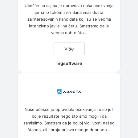
Učešće na sajmu je opravdalo naša očekivanja
jer smo tokom svih dana imali dosta
zainteresovanih kandidata koji su se veoma
intenzivno javljali na četu. Smatramo da je
veoma dobro što
…
“Ingsoftware”
Više
Ingsoftware
Naše učešće je opravdalo očekivanja i dalo još
bolje rezultate nego što smo mogli i da
zamislimo. Smatram da je boljoj vidljivosti našeg
štanda, ali i broju prijava mnogo doprineo
…