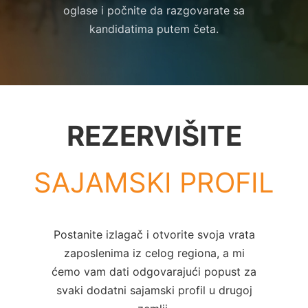
oglase i počnite da razgovarate sa
kandidatima putem četa.
REZERVIŠITE
SAJAMSKI PROFIL
Postanite izlagač i otvorite svoja vrata
zaposlenima iz celog regiona, a mi
ćemo vam dati odgovarajući popust za
svaki dodatni sajamski profil u drugoj