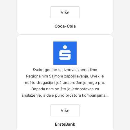
“Coca-
Više
Cola”
Coca-Cola
Svake godine se iznova iznenadimo
Regionalnim Sajmom zapošljavanja. Uvek je
nešto drugačije i još unapređenije nego pre.
Dopada nam se što je jednostavan za
snalaženje, a daje puno prostora kompanijama
…
“ErsteBank”
Više
ErsteBank