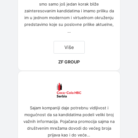
smo samo još jedan korak bliže
zainteresovanim kandidatima i imamo priliku da
im u jednom modernom i virtuelnom okruženju
predstavimo koje su poslovne prilike aktuelne,
…
“ZF
Više
GROUP”
ZF GROUP
Sajam kompaniji daje potrebnu vidljivost i
mogućnost da sa kandidatima podeli veliki broj
važnih informacija. Pojačana promocija sajma na
društvenim mrežama dovodi do većeg broja
prijava kao i do veće
…