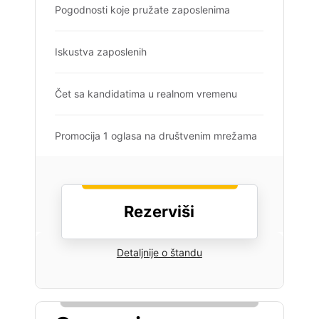
Pogodnosti koje pružate zaposlenima
Iskustva zaposlenih
Čet sa kandidatima u realnom vremenu
Promocija 1 oglasa na društvenim mrežama
Rezerviši
Detaljnije o štandu