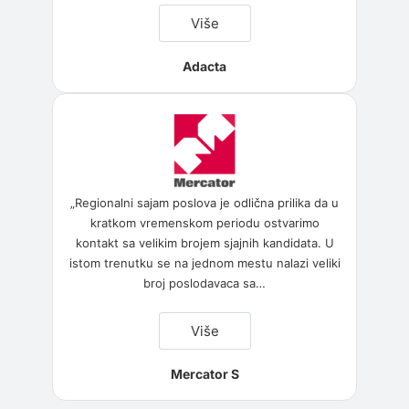
“Adacta”
Više
Adacta
„Regionalni sajam poslova je odlična prilika da u
kratkom vremenskom periodu ostvarimo
kontakt sa velikim brojem sjajnih kandidata. U
istom trenutku se na jednom mestu nalazi veliki
broj poslodavaca sa
…
“Mercator
Više
S”
Mercator S