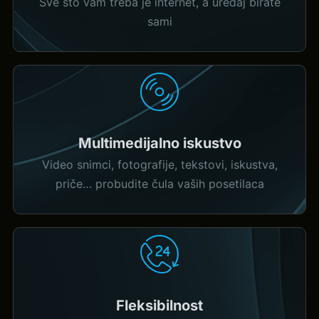
Sve što vam treba je internet, a uređaj birate
sami
Multimedijalno iskustvo
Video snimci, fotografije, tekstovi, iskustva,
priče… probudite čula vaših posetilaca
Fleksibilnost