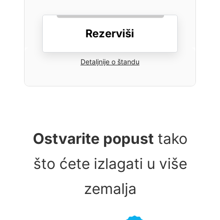
Rezerviši
Detaljnije o štandu
Ostvarite popust
tako
što ćete izlagati u više
zemalja