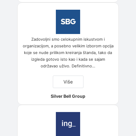
Zadovoljni smo celokupnim iskustvom i
organizacijom, a posebno velikim izborom opcija
koje se nude prilikom kreiranja štanda, tako da
izgleda gotovo isto kao i kada se sajam
održavao uživo. Definitivno
…
“Silver
Više
Bell
Group”
Silver Bell Group