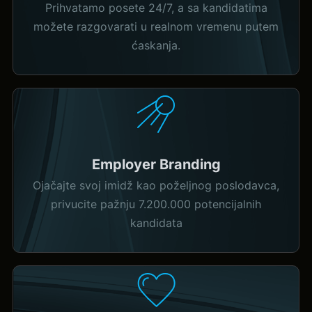
Prihvatamo posete 24/7, a sa kandidatima
možete razgovarati u realnom vremenu putem
ćaskanja.
Employer Branding
Ojačajte svoj imidž kao poželjnog poslodavca,
privucite pažnju 7.200.000 potencijalnih
kandidata