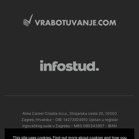
Alma Career Croatia d.o.o., Strojarska cesta 20, 10000
Zagreb, Hrvatska - OIB: 14273924910 Upisan u registar
trgovačkog suda u Zagrebu - MBS 080343957 - IBAN
HR3023600001102440138 pri Zagrebačka banka d.d. -
This site uses cookies. Find out more about cookies and how you
Temeljni kapital 2.670,00 EUR upisan u cijelosti - Direktor