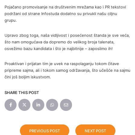
Pojačano promovisanje na društvenim mrežama kao i PR tekstovi
podržani od strane Infostuda dodatno su privukli našu ciljnu
grupu.
Upravo zbog toga, naša vidljivost i posećenost štanda je sve veća,
što nam omogućava da dopremo do velikog broja talenata,
osvežimo bazu kandidata i što je najbitnije – zaposlimo ih!
Proaktivan i prijatan tim je uvek na raspolaganju tokom čitave
pripreme sajma, ali i tokom samog održavanja, što učešće na sajmu
čini još boljim iskustvom.
SHARE THIS POST
PREVIOUS POST
NEXT POST