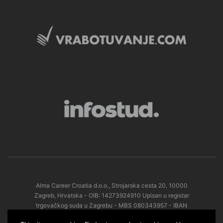
Alma Career Croatia d.o.o., Strojarska cesta 20, 10000
Zagreb, Hrvatska - OIB: 14273924910 Upisan u registar
trgovačkog suda u Zagrebu - MBS 080343957 - IBAN
HR3023600001102440138 pri Zagrebačka banka d.d. -