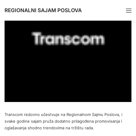
REGIONALNI SAJAM POSLOVA
Transcom redovno učestvuje na Regionalnom Sajmu Poslova, i
svake godine sajam pruža dodatno prilagođena promovisanja i
oglašavanja shodno trendovima na tržištu rada.