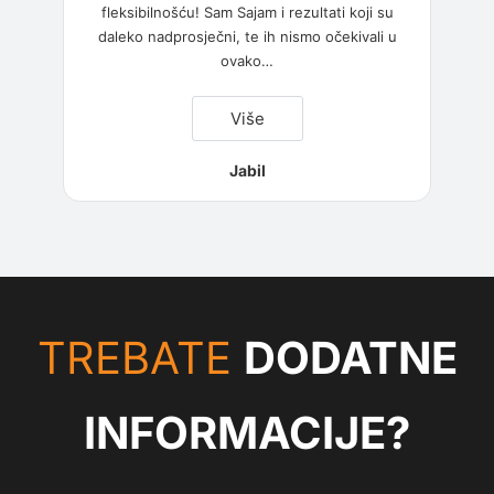
fleksibilnošću! Sam Sajam i rezultati koji su
daleko nadprosječni, te ih nismo očekivali u
ovako
…
“Jabil”
Više
Jabil
TREBATE
DODATNE
INFORMACIJE?