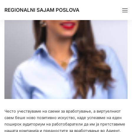
REGIONALNI SAJAM POSLOVA
Често учествуваме на саеми за вработување, а виртуелниот
саем беше ново позитивно искуство, каде успеавме на еден
поширок аудиториум на работобаратели да им ја претставиме
нашата компанија и предностите за вработување во Адиент.