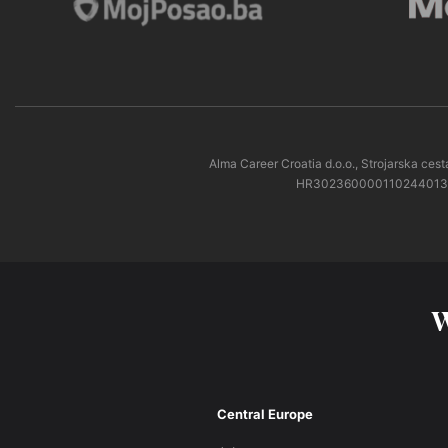
Alma Career Croatia d.o.o., Strojarska c
HR3023600001102440138 pri
W
Central Europe