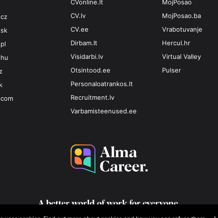
CVonline.lt
MojPosao
o
CV.lv
MojPosao.ba
.cz
CV.ee
Vrabotuvanje
.sk
Dirbam.It
Hercul.hr
pl
Visidarbi.lv
Virtual Valley
.hu
Otsintood.ee
Pulser
z
Personaloatrankos.lt
k
Recruitment.lv
.com
Varbamisteenused.ee
A better world of work for
everyone.