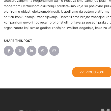
Učestvovanjem na Regionalnom Sajmu Poslova smo samo još jedan kora
modernom i virtuelnom okruženju predstavimo koje su poslovne prilike
pionirom u oblasti elektromobilnosti. Uspeli smo da putem platforme
se tiču konkurisanja i zapošljavanja. Ostvarili smo brojne značajne ko
kompanijom govori i povećan broj pristiglih prijava za posao i praks
organizatora koji svake godine značajno kvaliltet događaja, kako za uč
SHARE THIS POST
PREVIOUS POST