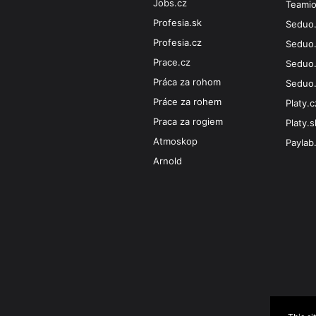
Jobs.cz
Teami
Profesia.sk
Seduo
Profesia.cz
Seduo
Prace.cz
Seduo.
Práca za rohom
Seduo
Práce za rohem
Platy.c
Praca za rogiem
Platy.s
Atmoskop
Paylab
Arnold