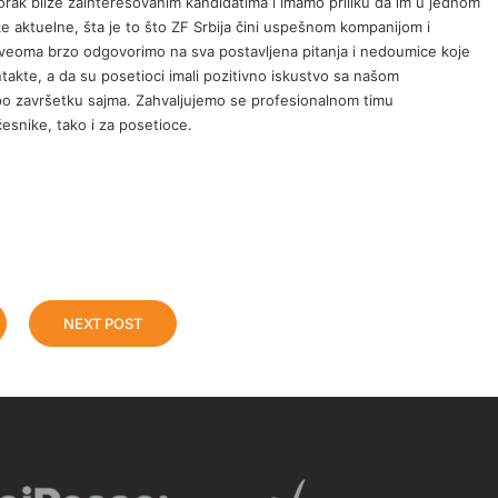
k bliže zainteresovanim kandidatima i imamo priliku da im u jednom
 aktuelne, šta je to što ZF Srbija čini uspešnom kompanijom i
 veoma brzo odgovorimo na sva postavljena pitanja i nedoumice koje
ntakte, a da su posetioci imali pozitivno iskustvo sa našom
u po završetku sajma. Zahvaljujemo se profesionalnom timu
esnike, tako i za posetioce.
NEXT POST