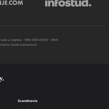
kog suda u Zagrebu - MBS 080343957 - IBAN
Direktor Siniša Komnenović
y.
Scandinavia